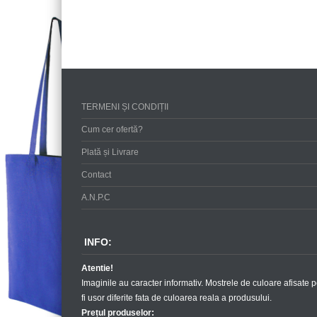
TERMENI ȘI CONDIȚII
Cum cer ofertă?
Plată și Livrare
Contact
A.N.P.C
INFO:
Atentie!
Imaginile au caracter informativ. Mostrele de culoare afisate p
fi usor diferite fata de culoarea reala a produsului.
Prețul produselor: