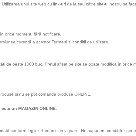
 Utilizarea unui site web cu link-uri de la sau către site-ul nostru sa fac
 în orice moment, fără notificare.
ersiunea curentă a acestor Termeni și condiții de utilizare.
ități de peste 1000 buc. Prețul afișat pe site se poate modifica în orice
e produse si nu se pot comanda produse ONLINE.
nu este un MAGAZIN ONLINE.
luționată conform legilor României in vigoare. Ne supunem condițiilor gen