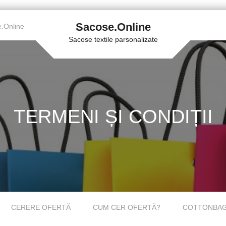
Sacose.Online
.Online
Sacose textile parsonalizate
TERMENI ȘI CONDIȚII
CERERE OFERTĂ
CUM CER OFERTĂ?
COTTONBAGS