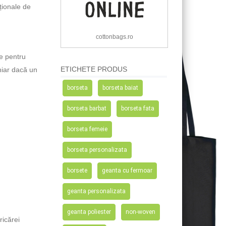
aționale de
cottonbags.ro
ne pentru
ETICHETE PRODUS
hiar dacă un
borseta
borseta baiat
borseta barbat
borseta fata
borseta femeie
borseta personalizata
borsete
geanta cu fermoar
geanta personalizata
geanta poliester
non-woven
ricărei