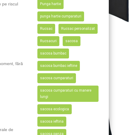
e pe riscul
Punga hartie
punga hartie cumparaturi
Rucsac
Rucsac personalizat
Rucsacuri
sacosa
sacosa bumbac
 moment, fără
sacosa bumbac ieftine
sacosa cumparaturi
sacosa cumparaturi cu manere
lungi
sacosa ecologica
sacosa ieftina
erale de
sacosa panza