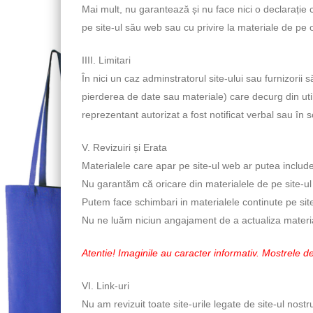
Mai mult, nu garantează și nu face nici o declarație cu
pe site-ul său web sau cu privire la materiale de pe or
IIII. Limitari
În nici un caz adminstratorul site-ului sau furnizorii 
pierderea de date sau materiale) care decurg din util
reprezentant autorizat a fost notificat verbal sau în s
V. Revizuiri și Erata
Materialele care apar pe site-ul web ar putea include 
Nu garantăm că oricare din materialele de pe site-ul
Putem face schimbari in materialele continute pe site
Nu ne luăm niciun angajament de a actualiza materia
Atentie! Imaginile au caracter informativ. Mostrele de
VI. Link-uri
Nu am revizuit toate site-urile legate de site-ul nostr