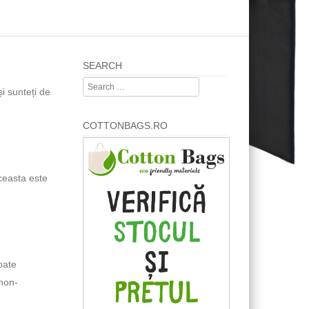
SEARCH
Search
și sunteți de
COTTONBAGS.RO
ceasta este
oate
 non-