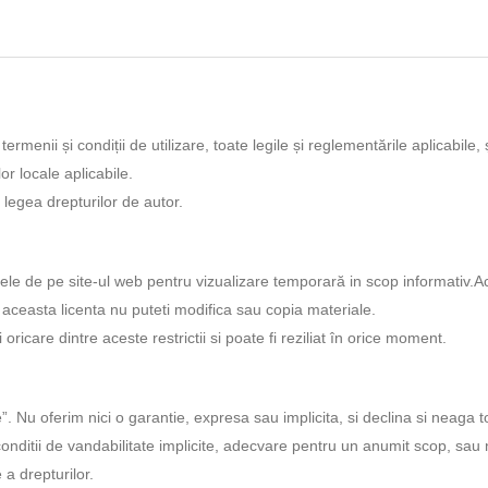
rmenii și condiții de utilizare, toate legile și reglementările aplicabile, 
r locale aplicabile.
 legea drepturilor de autor.
le de pe site-ul web pentru vizualizare temporară in scop informativ.A
b aceasta licenta nu puteti modifica sau copia materiale.
ricare dintre aceste restrictii si poate fi reziliat în orice moment.
”. Nu oferim nici o garantie, expresa sau implicita, si declina si neaga t
au conditii de vandabilitate implicite, adecvare pentru un anumit scop, sau
 a drepturilor.