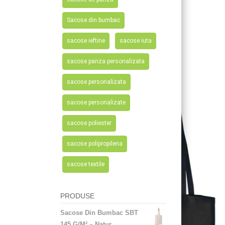
Sacose din bumbac
sacose ieftine
sacose iuta
sacose panza personalizata
sacose personalizata
sacose personalizate
sacose poliester
sacose polipropilena
sacose textile
PRODUSE
Sacose Din Bumbac SBT
145 G/M² – Natur