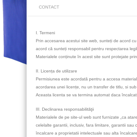
CONTACT
I. Termeni
Prin accesarea acestui site web, sunteți de acord cu te
acord că sunteți responsabil pentru respectarea legilo
Materialele conținute în acest site sunt protejate prin
II. Licența de utilizare
Permisiunea este acordată pentru a accesa materiale
acordarea unei licențe, nu un transfer de titlu, si su
Aceasta licenta se va termina automat daca încalcati o
III. Declinarea responsabilităţii
Materialele de pe site-ul web sunt furnizate „ca atare
celelalte garantii, inclusiv, fara limitare, garantii s
încalcare a proprietatii intelectuale sau alta încalcare