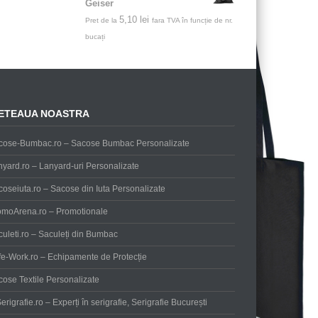
Geiser
5,10
lei
Pret de la
fara TVA în funcție de nr.
bucați
ETEAUA NOASTRA
cose-Bumbac.ro – Sacose Bumbac Personalizate
yard.ro – Lanyard-uri Personalizate
oseiuta.ro – Sacose din Iuta Personalizate
omoArena.ro – Promotionale
uleti.ro – Saculeți din Bumbac
fe-Work.ro – Echipamente de Protecție
ose Textile Personalizate
erigrafie.ro – Experți în serigrafie, Serigrafie București