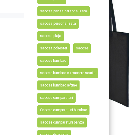
sacosa panza personalizata
sacosa personalizata
sacosa plaja
sacosa poliester
sacose
sacose bumbac
sacose bumbac cu manere scurte
sacose bumbac ieftine
sacose cumparaturi
Sacose cumparaturi bumbac
sacose cumparaturi panza
sacose de panza