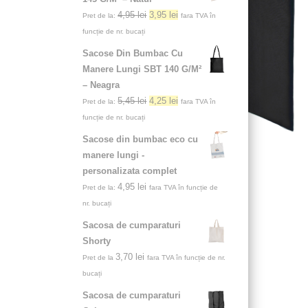
4,95
lei
3,95
lei
Pret de la:
fara TVA în
funcție de nr. bucați
Sacose Din Bumbac Cu
Manere Lungi SBT 140 G/M²
– Neagra
5,45
lei
4,25
lei
Pret de la:
fara TVA în
funcție de nr. bucați
Sacose din bumbac eco cu
manere lungi -
personalizata complet
4,95
lei
Pret de la:
fara TVA în funcție de
nr. bucați
Sacosa de cumparaturi
Shorty
3,70
lei
Pret de la
fara TVA în funcție de nr.
bucați
Sacosa de cumparaturi