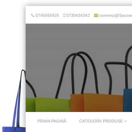
0745555925
0730434342
comenzi@Sacose
Skip to content
PRIMA PAGINĂ
CATEGORII PRODUSE
Menu