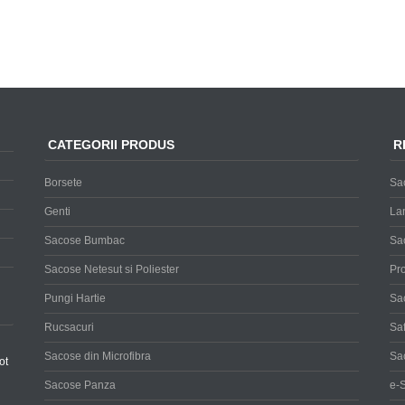
CATEGORII PRODUS
R
Borsete
Sa
Genti
Lan
Sacose Bumbac
Sac
Sacose Netesut si Poliester
Pr
Pungi Hartie
Sac
Rucsacuri
Sa
Sacose din Microfibra
Sac
ot
Sacose Panza
e-S