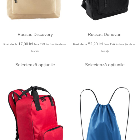
Rucsac Discovery
Rucsac Donovan
17,00
lei
52,20
lei
Pret de la
Pret de la
fara TVA în funcție de nr.
fara TVA în funcție de nr.
bucați
bucați
Selectează opțiunile
Selectează opțiunile