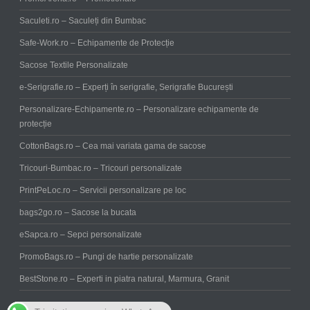
Saculeti.ro – Saculeți din Bumbac
Safe-Work.ro – Echipamente de Protecție
Sacose Textile Personalizate
e-Serigrafie.ro – Experți în serigrafie, Serigrafie București
Personalizare-Echipamente.ro – Personalizare echipamente de
protecție
CottonBags.ro – Cea mai variata gama de sacose
Tricouri-Bumbac.ro – Tricouri personalizate
PrintPeLoc.ro – Servicii personalizare pe loc
bags2go.ro – Sacose la bucata
eSapca.ro – Sepci personalizate
PromoBags.ro – Pungi de hartie personalizate
BestStone.ro – Experti in piatra natural, Marmura, Granit