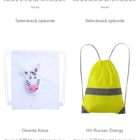
Preț de la:
Pret de la
fara TVA în funcție de nr.
fara TVA în funcție de nr.
bucați
bucați
Selectează opțiunile
Selectează opțiunile
Geanta Kissa
HV Rucsac Energy