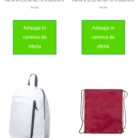
4,50
lei
32,00
lei
Pret de la
Pret de la
fara TVA în funcție de nr.
fara TVA în funcție de nr.
bucați
bucați
Adauga in
Adauga in
cererea de
cererea de
oferta
oferta