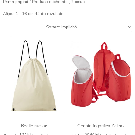
Prima pagină
/ Produse etichetate „Rucsac”
Afișez 1 - 16 din 42 de rezultate
Beetle rucsac
Geanta frigorifica Zaleax
4,72
lei
30,60
lei