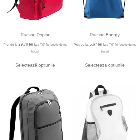
Rucsac Doplar
Rucsac Energy
29,70
lei
5,67
lei
Pret de la
Preț de la:
fara TVA în funcție de nr.
fara TVA în funcție de nr.
bucați
bucați
Selectează opțiunile
Selectează opțiunile