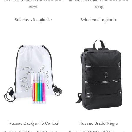
8,10
lei
79,60
lei
Pret de la
Pret de la
fara TVA în funcție de nr.
fara TVA în funcție de nr.
bucați
bucați
Selectează opțiunile
Selectează opțiunile
Rucsac Backys + 5 Carioci
Rucsac Bradd Negru