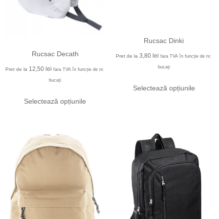
Rucsac Dinki
Rucsac Decath
3,80
lei
Pret de la
fara TVA în funcție de nr.
bucați
12,50
lei
Pret de la
fara TVA în funcție de nr.
bucați
Selectează opțiunile
Selectează opțiunile