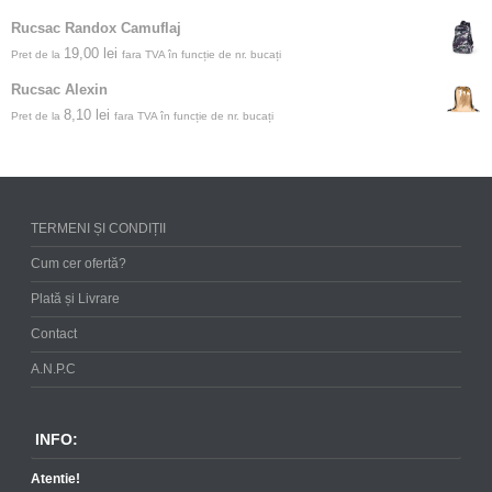
Rucsac Randox Camuflaj
19,00
lei
Pret de la
fara TVA în funcție de nr. bucați
Rucsac Alexin
8,10
lei
Pret de la
fara TVA în funcție de nr. bucați
TERMENI ȘI CONDIȚII
Cum cer ofertă?
Plată și Livrare
Contact
A.N.P.C
INFO:
Atentie!