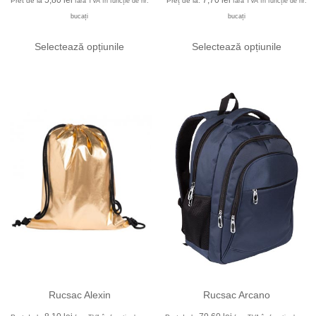
5,80
lei
7,70
lei
Pret de la
Preț de la:
fara TVA în funcție de nr.
fara TVA în funcție de nr.
bucați
bucați
Selectează opțiunile
Selectează opțiunile
Rucsac Alexin
Rucsac Arcano