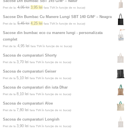
Sacose Din Bumbac SBT 145 G/M² – Natur
4,95
lei
3,95
lei
Pret de la:
fara TVA în funcție de nr. bucați
Sacose Din Bumbac Cu Manere Lungi SBT 140 G/M² – Neagra
5,45
lei
4,25
lei
Pret de la:
fara TVA în funcție de nr. bucați
Sacose din bumbac eco cu manere lungi - personalizata
complet
4,95
lei
Pret de la:
fara TVA în funcție de nr. bucați
Sacosa de cumparaturi Shorty
3,70
lei
Pret de la
fara TVA în funcție de nr. bucați
Sacosa de cumparaturi Geiser
5,10
lei
Pret de la
fara TVA în funcție de nr. bucați
Sacosa de cumparaturi din iuta Dhar
8,10
lei
Pret de la
fara TVA în funcție de nr. bucați
Sacosa de cumparaturi Aloe
7,80
lei
Pret de la
fara TVA în funcție de nr. bucați
Sacosa de cumparaturi Longish
3,90
lei
Pret de la
fara TVA în funcție de nr. bucați