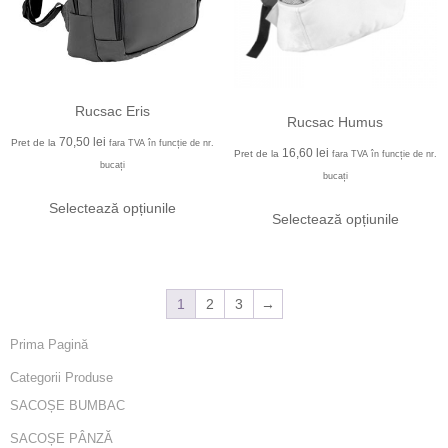
Rucsac Eris
Rucsac Humus
70,50
lei
Pret de la
fara TVA în funcție de nr.
16,60
lei
Pret de la
fara TVA în funcție de nr.
bucați
bucați
Selectează opțiunile
Selectează opțiunile
1
2
3
→
Prima Pagină
Categorii Produse
SACOȘE BUMBAC
SACOȘE PÂNZĂ