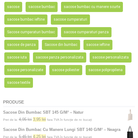
sacose
sacose bumbac
sacose bumbac cu manere scurte
sacose bumbac ieftine
sacose cumparaturi
Sacose cumparaturi bumbac
sacose cumparaturi panza
sacose de panza
Sacose din bumbac
sacose ieftine
sacose iuta
sacose panza personalizata
sacose personalizata
sacose personalizate
sacose poliester
sacose polipropilena
sacose textile
PRODUSE
Sacose Din Bumbac SBT 145 G/M² – Natur
4,95
lei
3,95
lei
Pret de la:
fara TVA în funcție de nr. bucați
Sacose Din Bumbac Cu Manere Lungi SBT 140 G/M² – Neagra
5,45
lei
4,25
lei
Pret de la:
fara TVA în funcție de nr. bucați