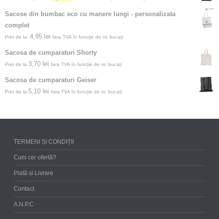
Sacose din bumbac eco cu manere lungi - personalizata
complet
4,95
lei
Pret de la:
fara TVA în funcție de nr. bucați
Sacosa de cumparaturi Shorty
3,70
lei
Pret de la
fara TVA în funcție de nr. bucați
Sacosa de cumparaturi Geiser
5,10
lei
Pret de la
fara TVA în funcție de nr. bucați
TERMENI ȘI CONDIȚII
Cum cer ofertă?
Plată și Livrare
Contact
A.N.P.C