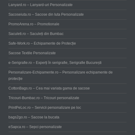
Lanyard.ro – Lanyard-uri Personalizate
Sacoseiuta.ro – Sacose din Iuta Personalizate
PromoArena.ro – Promotionale
Saculeti.ro – Saculeți din Bumbac
Safe-Work.ro – Echipamente de Protecție
Sacose Textile Personalizate
e-Serigrafie.ro – Experți în serigrafie, Serigrafie București
Personalizare-Echipamente.ro – Personalizare echipamente de
protecție
CottonBags.ro – Cea mai variata gama de sacose
Tricouri-Bumbac.ro – Tricouri personalizate
PrintPeLoc.ro – Servicii personalizare pe loc
bags2go.ro – Sacose la bucata
eSapca.ro – Sepci personalizate