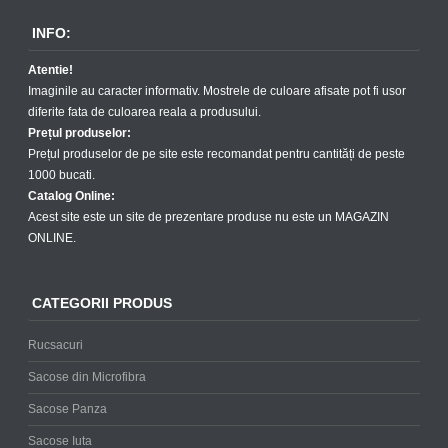
INFO:
Atentie!
Imaginile au caracter informativ. Mostrele de culoare afisate pot fi usor
diferite fata de culoarea reala a produsului.
Prețul produselor:
Prețul produselor de pe site este recomandat pentru cantități de peste
1000 bucati.
Catalog Online:
Acest site este un site de prezentare produse nu este un MAGAZIN
ONLINE.
CATEGORII PRODUS
Rucsacuri
Sacose din Microfibra
Sacose Panza
Sacose Iuta