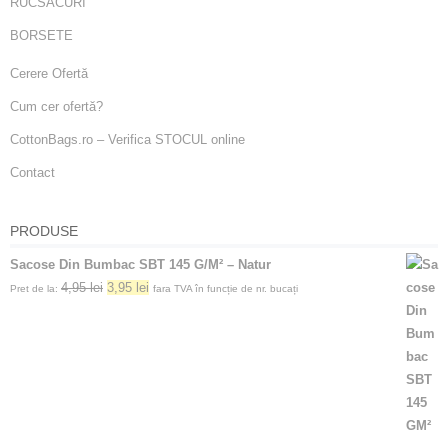
RUCSACURI
BORSETE
Cerere Ofertă
Cum cer ofertă?
CottonBags.ro – Verifica STOCUL online
Contact
PRODUSE
Sacose Din Bumbac SBT 145 G/M² – Natur
4,95
lei
3,95
lei
Pret de la:
fara TVA în funcție de nr. bucați