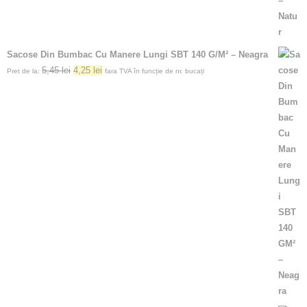
Sacose Din Bumbac Cu Manere Lungi SBT 140 G/M² – Neagra
5,45
lei
4,25
lei
Pret de la:
fara TVA în funcție de nr. bucați