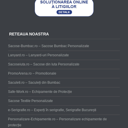
RETEAUA NOASTRA
Sacose-Bumbac.ro – Sacose Bumbac Personalizate
Lanyard.ro – Lanyard-uri Personalizate
Sacoseiuta.ro – Sacose din Iuta Personalizate
PromoArena.ro – Promotionale
Saculeti.ro – Saculeți din Bumbac
Safe-Work.ro – Echipamente de Protecție
Sacose Textile Personalizate
e-Serigrafie.ro – Experți în serigrafie, Serigrafie București
Personalizare-Echipamente.ro – Personalizare echipamente de
protecție