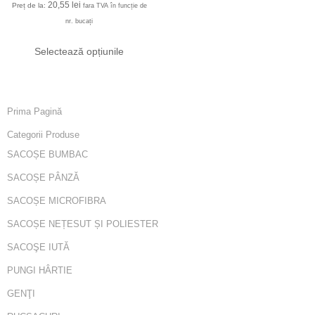
20,55
lei
Preț de la:
fara TVA în funcție de
nr. bucați
Selectează opțiunile
Prima Pagină
Categorii Produse
SACOȘE BUMBAC
SACOȘE PÂNZĂ
SACOȘE MICROFIBRA
SACOȘE NEȚESUT ȘI POLIESTER
SACOŞE IUTĂ
PUNGI HÂRTIE
GENŢI