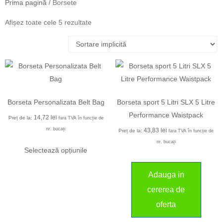
Prima pagină
/ Borsete
Afișez toate cele 5 rezultate
Borseta Personalizata Belt Bag
Borseta sport 5 Litri SLX 5 Litre
Performance Waistpack
14,72
lei
Preț de la:
fara TVA în funcție de
nr. bucați
43,83
lei
Preț de la:
fara TVA în funcție de
nr. bucați
Selectează opțiunile
Adauga in
cererea de
oferta