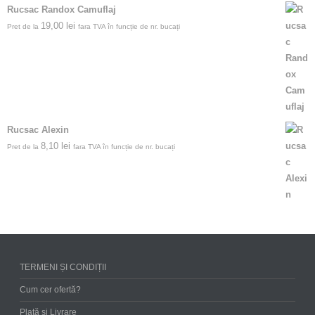
Rucsac Randox Camuflaj
19,00
lei
Pret de la
fara TVA în funcție de nr. bucați
Rucsac Alexin
8,10
lei
Pret de la
fara TVA în funcție de nr. bucați
TERMENI ȘI CONDIȚII
Cum cer ofertă?
Plată și Livrare