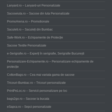
Lanyard.ro – Lanyard-uri Personalizate
Sacoseiuta.ro – Sacose din Iuta Personalizate
PromoArena.ro – Promotionale
Saculeti.ro – Saculeți din Bumbac
Safe-Work.ro – Echipamente de Protecție
Sacose Textile Personalizate
e-Serigrafie.ro – Experți în serigrafie, Serigrafie București
Personalizare-Echipamente.ro – Personalizare echipamente de
protecție
CottonBags.ro – Cea mai variata gama de sacose
Tricouri-Bumbac.ro – Tricouri personalizate
PrintPeLoc.ro – Servicii personalizare pe loc
bags2go.ro – Sacose la bucata
eSapca.ro – Sepci personalizate