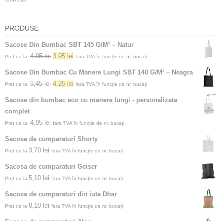
PRODUSE
Sacose Din Bumbac SBT 145 G/M² – Natur
4,95
lei
3,95
lei
Pret de la:
fara TVA în funcție de nr. bucați
Sacose Din Bumbac Cu Manere Lungi SBT 140 G/M² – Neagra
5,45
lei
4,25
lei
Pret de la:
fara TVA în funcție de nr. bucați
Sacose din bumbac eco cu manere lungi - personalizata
complet
4,95
lei
Pret de la:
fara TVA în funcție de nr. bucați
Sacosa de cumparaturi Shorty
3,70
lei
Pret de la
fara TVA în funcție de nr. bucați
Sacosa de cumparaturi Geiser
5,10
lei
Pret de la
fara TVA în funcție de nr. bucați
Sacosa de cumparaturi din iuta Dhar
8,10
lei
Pret de la
fara TVA în funcție de nr. bucați