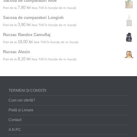
Sacosa de cumparaturi Aloe
7,80
lei
Pret de la
fara TVA în funcție de nr. bucați
Sacosa de cumparaturi Longish
3,90
lei
Pret de la
fara TVA în funcție de nr. bucați
Rucsac Randox Camuflaj
19,00
lei
Pret de la
fara TVA în funcție de nr. bucați
Rucsac Alexin
8,10
lei
Pret de la
fara TVA în funcție de nr. bucați
TERMENI ȘI CONDIȚII
Cum cer ofertă?
Plată și Livrare
Contact
A.N.P.C