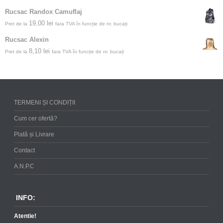
Rucsac Randox Camuflaj
19,00
lei
Pret de la
fara TVA în funcție de nr. bucați
Rucsac Alexin
8,10
lei
Pret de la
fara TVA în funcție de nr. bucați
TERMENI ȘI CONDIȚII
Cum cer ofertă?
Plată și Livrare
Contact
A.N.P.C
INFO:
Atentie!