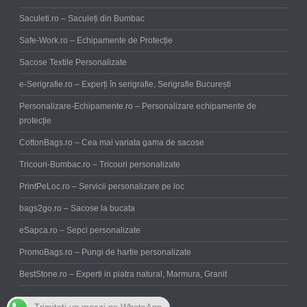
Saculeti.ro – Saculeți din Bumbac
Safe-Work.ro – Echipamente de Protecție
Sacose Textile Personalizate
e-Serigrafie.ro – Experți în serigrafie, Serigrafie București
Personalizare-Echipamente.ro – Personalizare echipamente de
protecție
CottonBags.ro – Cea mai variata gama de sacose
Tricouri-Bumbac.ro – Tricouri personalizate
PrintPeLoc.ro – Servicii personalizare pe loc
bags2go.ro – Sacose la bucata
eSapca.ro – Sepci personalizate
PromoBags.ro – Pungi de hartie personalizate
BestStone.ro – Experti in piatra natural, Marmura, Granit