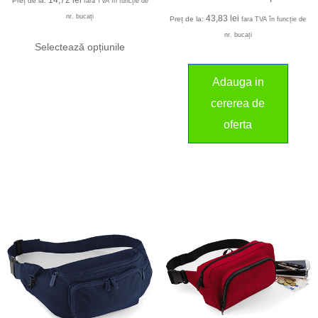
Preț de la:
fara TVA în funcție de
nr. bucați
43,83
lei
Preț de la:
fara TVA în funcție de
nr. bucați
Selectează opțiunile
Adauga in
cererea de
oferta