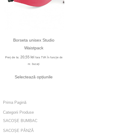
Borseta unisex Studio
Waistpack
20,55
lei
Preț de la:
fara TVA în funcție de
nr. bucați
Selectează opțiunile
Prima Pagină
Categorii Produse
SACOȘE BUMBAC
SACOȘE PÂNZĂ