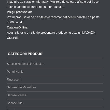
Imaginile au caracter informativ. Mostrele de culoare afisate pot fi usor
diferite fata de culoarea reala a produsului.
Prețul produselor:
Prețul produselor de pe site este recomandat pentru cantități de peste
1000 bucati.
Catalog Online:
Acest site este un site de prezentare produse nu este un MAGAZIN
ONLINE.
CATEGORII PRODUS
Sacose Netesut si Poliester
Pungi Hartie
Rucsacuri
Sacose din Microfibra
Sacose Panza
Sacose Iuta