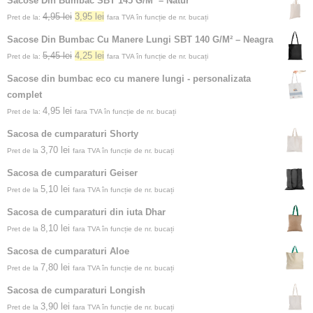
Sacose Din Bumbac SBT 145 G/M² – Natur
4,95
lei
3,95
lei
Pret de la:
fara TVA în funcție de nr. bucați
Sacose Din Bumbac Cu Manere Lungi SBT 140 G/M² – Neagra
5,45
lei
4,25
lei
Pret de la:
fara TVA în funcție de nr. bucați
Sacose din bumbac eco cu manere lungi - personalizata
complet
4,95
lei
Pret de la:
fara TVA în funcție de nr. bucați
Sacosa de cumparaturi Shorty
3,70
lei
Pret de la
fara TVA în funcție de nr. bucați
Sacosa de cumparaturi Geiser
5,10
lei
Pret de la
fara TVA în funcție de nr. bucați
Sacosa de cumparaturi din iuta Dhar
8,10
lei
Pret de la
fara TVA în funcție de nr. bucați
Sacosa de cumparaturi Aloe
7,80
lei
Pret de la
fara TVA în funcție de nr. bucați
Sacosa de cumparaturi Longish
3,90
lei
Pret de la
fara TVA în funcție de nr. bucați