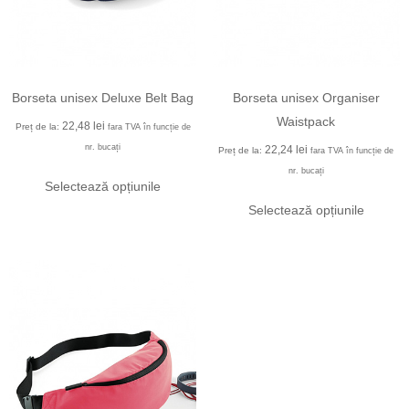
Borseta unisex Deluxe Belt Bag
Borseta unisex Organiser
Waistpack
22,48
lei
Preț de la:
fara TVA în funcție de
nr. bucați
22,24
lei
Preț de la:
fara TVA în funcție de
nr. bucați
Selectează opțiunile
Selectează opțiunile