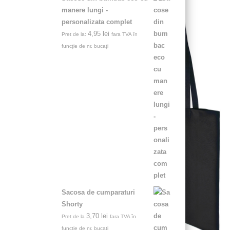
manere lungi -
personalizata complet
4,95
lei
Pret de la:
fara TVA în
funcție de nr. bucați
Sacosa de cumparaturi
Shorty
3,70
lei
Pret de la
fara TVA în
funcție de nr. bucați