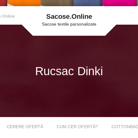
Sacose.Online
.Online
Sacose textile parsonalizate
Rucsac Dinki
CERERE OFERTĂ
CUM CER OFERTĂ?
COTTONBAGS