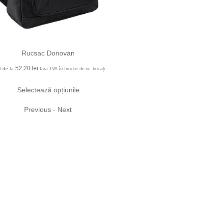
Rucsac Donovan
52,20
lei
t de la
fara TVA în funcție de nr. bucați
Selectează opțiunile
Previous
-
Next