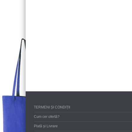
TERMENI ȘI CONDIȚII
Cum cer ofertă?
Plată și Livrare