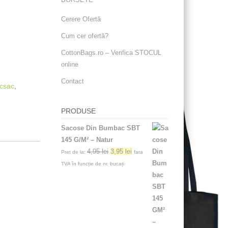
Cerere Ofertă
Cum cer ofertă?
CottonBags.ro – Verifica STOCUL
online
Contact
csac
,
PRODUSE
Sacose Din Bumbac SBT
145 G/M² – Natur
4,95
lei
3,95
lei
Pret de la:
fara
TVA în funcție de nr. bucați