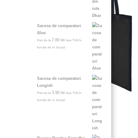
Sacosa de cumparaturi
Aloe
7,80
lei
Pret de la
fara TVA în
funcție de nr. bucați
Sacosa de cumparaturi
Longish
3,90
lei
Pret de la
fara TVA în
funcție de nr. bucați