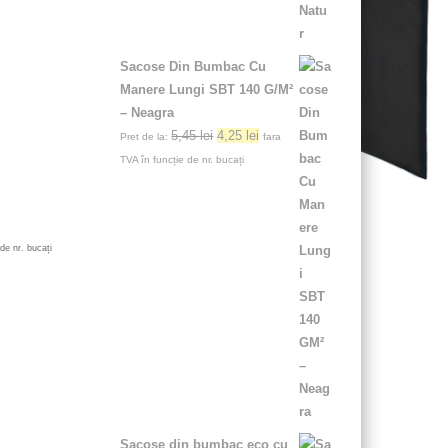
Sacose Din Bumbac Cu
Manere Lungi SBT 140 G/M²
– Neagra
5,45
lei
4,25
lei
Pret de la:
fara
TVA în funcție de nr. bucați
de nr. bucați
Sacose din bumbac eco cu