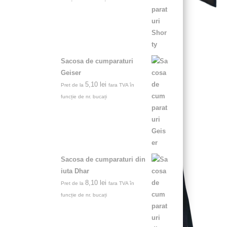
Sacosa de cumparaturi
Geiser
5,10
lei
Pret de la
fara TVA în
funcție de nr. bucați
Sacosa de cumparaturi din
iuta Dhar
8,10
lei
Pret de la
fara TVA în
funcție de nr. bucați