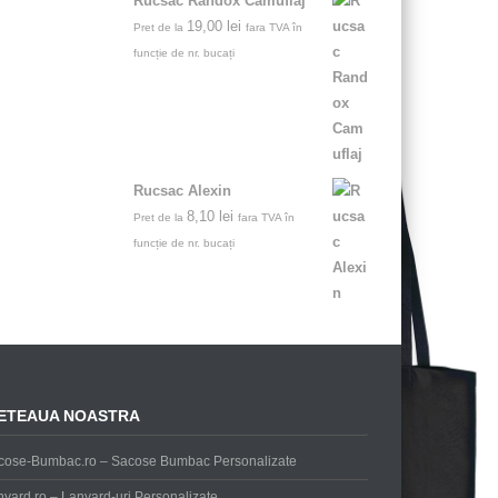
Rucsac Randox Camuflaj
19,00
lei
Pret de la
fara TVA în
funcție de nr. bucați
Rucsac Alexin
8,10
lei
Pret de la
fara TVA în
funcție de nr. bucați
ETEAUA NOASTRA
cose-Bumbac.ro – Sacose Bumbac Personalizate
yard.ro – Lanyard-uri Personalizate