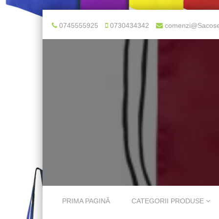
0745555925
0730434342
comenzi@Sacose
Skip to content
PRIMA PAGINĂ
CATEGORII PRODUSE
Menu