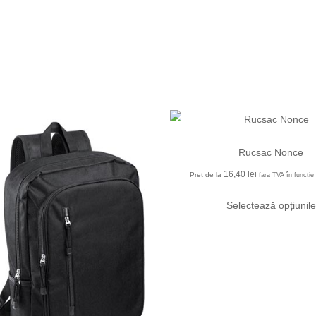
Rucsac Nonce
16,40
lei
Pret de la
fara TVA în funcție 
Selectează opțiunile