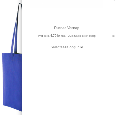
Rucsac Vesnap
4,70
lei
Pret de la
Pre
fara TVA în funcție de nr. bucați
Selectează opțiunile