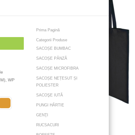
Prima Pagină
Categorii Produse
SACOȘE BUMBAC
SACOȘE PÂNZĂ
SACOȘE MICROFIBRA
de
SACOȘE NEȚESUT ȘI
 MM), WP
POLIESTER
SACOŞE IUTĂ
PUNGI HÂRTIE
GENŢI
RUCSACURI
BORSETE