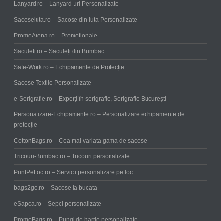
Lanyard.ro – Lanyard-uri Personalizate
Sacoseiuta.ro – Sacose din Iuta Personalizate
PromoArena.ro – Promotionale
Saculeti.ro – Saculeți din Bumbac
Safe-Work.ro – Echipamente de Protecție
Sacose Textile Personalizate
e-Serigrafie.ro – Experți în serigrafie, Serigrafie București
Personalizare-Echipamente.ro – Personalizare echipamente de
protecție
CottonBags.ro – Cea mai variata gama de sacose
Tricouri-Bumbac.ro – Tricouri personalizate
PrintPeLoc.ro – Servicii personalizare pe loc
bags2go.ro – Sacose la bucata
eSapca.ro – Sepci personalizate
PromoBags.ro – Pungi de hartie personalizate