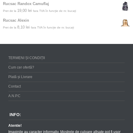
Rucsac Randox Camuflaj
19,00
lei
Pret de la
fara TVA în funcție de nr. bucați
Rucsac Alexin
8,10
lei
Pret de la
fara TVA în funcție de nr. bucați
TERMENI ȘI CONDIȚII
Cum cer ofertă?
Plată și Livrare
Contact
A.N.P.C
INFO:
Atentie!
Imaginile au caracter informativ. Mostrele de culoare afisate pot fi usor