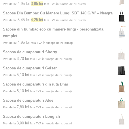
4,95
lei
3,95
lei
Pret de la:
fara TVA în funcție de nr. bucați
Sacose Din Bumbac Cu Manere Lungi SBT 140 G/M² – Neagra
5,45
lei
4,25
lei
Pret de la:
fara TVA în funcție de nr. bucați
Sacose din bumbac eco cu manere lungi - personalizata
complet
4,95
lei
Pret de la:
fara TVA în funcție de nr. bucați
Sacosa de cumparaturi Shorty
3,70
lei
Pret de la
fara TVA în funcție de nr. bucați
Sacosa de cumparaturi Geiser
5,10
lei
Pret de la
fara TVA în funcție de nr. bucați
Sacosa de cumparaturi din iuta Dhar
8,10
lei
Pret de la
fara TVA în funcție de nr. bucați
Sacosa de cumparaturi Aloe
7,80
lei
Pret de la
fara TVA în funcție de nr. bucați
Sacosa de cumparaturi Longish
3,90
lei
Pret de la
fara TVA în funcție de nr. bucați