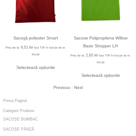
Sacoşă poliester Smart
Sacose Polipropilena Willow
r
Basic Shopper LH
6,51
lei
Preț de la:
fara TVA în funcție de nr.
r.
bucați
2,65
lei
Preț de la:
fara TVA în funcție de nr.
bucați
Selectează opțiunile
Selectează opțiunile
Previous
-
Next
Prima Pagină
Categorii Produse
SACOȘE BUMBAC
SACOȘE PÂNZĂ