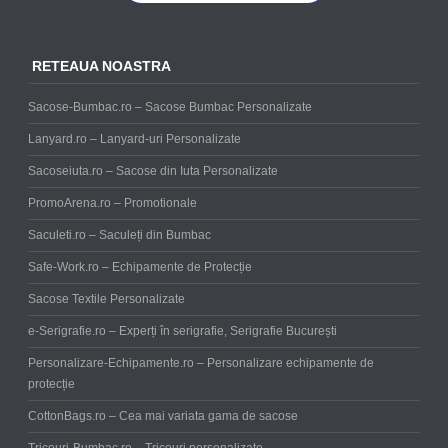
RETEAUA NOASTRA
Sacose-Bumbac.ro – Sacose Bumbac Personalizate
Lanyard.ro – Lanyard-uri Personalizate
Sacoseiuta.ro – Sacose din Iuta Personalizate
PromoArena.ro – Promotionale
Saculeti.ro – Saculeți din Bumbac
Safe-Work.ro – Echipamente de Protecție
Sacose Textile Personalizate
e-Serigrafie.ro – Experți în serigrafie, Serigrafie București
Personalizare-Echipamente.ro – Personalizare echipamente de
protecție
CottonBags.ro – Cea mai variata gama de sacose
Tricouri-Bumbac.ro – Tricouri personalizate