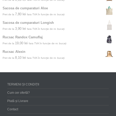
Sacosa de cumparaturi Aloe
7,80
lei
Pret de la
fara TVA în funcție de nr. bucați
Sacosa de cumparaturi Longish
3,90
lei
Pret de la
fara TVA în funcție de nr. bucați
Rucsac Randox Camuflaj
19,00
lei
Pret de la
fara TVA în funcție de nr. bucați
Rucsac Alexin
8,10
lei
Pret de la
fara TVA în funcție de nr. bucați
TERMENI ȘI CONDIȚII
Cum cer ofertă?
Plată și Livrare
Contact