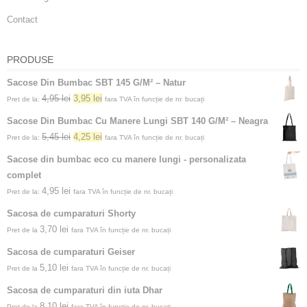
Contact
PRODUSE
Sacose Din Bumbac SBT 145 G/M² – Natur
4,95
lei
3,95
lei
Pret de la:
fara TVA în funcție de nr. bucați
Sacose Din Bumbac Cu Manere Lungi SBT 140 G/M² – Neagra
5,45
lei
4,25
lei
Pret de la:
fara TVA în funcție de nr. bucați
Sacose din bumbac eco cu manere lungi - personalizata
complet
4,95
lei
Pret de la:
fara TVA în funcție de nr. bucați
Sacosa de cumparaturi Shorty
3,70
lei
Pret de la
fara TVA în funcție de nr. bucați
Sacosa de cumparaturi Geiser
5,10
lei
Pret de la
fara TVA în funcție de nr. bucați
Sacosa de cumparaturi din iuta Dhar
8,10
lei
Pret de la
fara TVA în funcție de nr. bucați