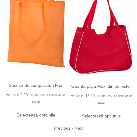
Sacosa de cumparaturi Fair
Geanta plaja Maxi din poliester
2,20
lei
Pret de la
.
fara TVA în funcție de nr.
18,65
lei
Preț de la:
fara TVA în funcție de nr.
bucați
bucați
Selectează opțiunile
Selectează opțiunile
Previous
-
Next