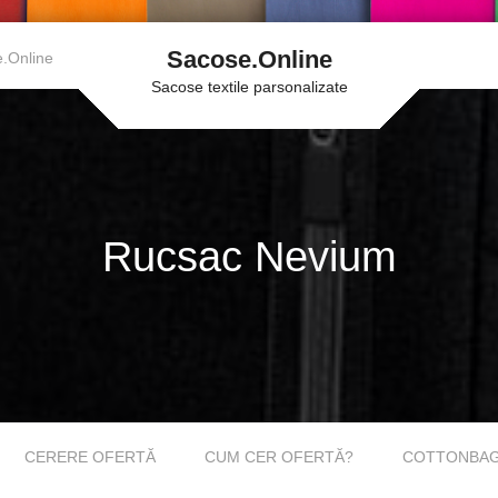
Sacose.Online
.Online
Sacose textile parsonalizate
Rucsac Nevium
CERERE OFERTĂ
CUM CER OFERTĂ?
COTTONBAGS