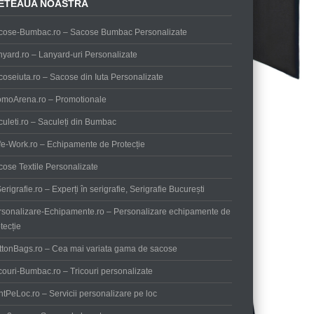
ETEAUA NOASTRA
cose-Bumbac.ro – Sacose Bumbac Personalizate
yard.ro – Lanyard-uri Personalizate
oseiuta.ro – Sacose din Iuta Personalizate
omoArena.ro – Promotionale
uleti.ro – Saculeți din Bumbac
fe-Work.ro – Echipamente de Protecție
ose Textile Personalizate
erigrafie.ro – Experți în serigrafie, Serigrafie București
rsonalizare-Echipamente.ro – Personalizare echipamente de
tecție
ttonBags.ro – Cea mai variata gama de sacose
couri-Bumbac.ro – Tricouri personalizate
ntPeLoc.ro – Servicii personalizare pe loc