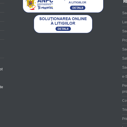
R
Sa
Lan
Sac
Pr
Sac
Sa
Sac
ot
e-S
Pe
 de
pro
Co
Tri
Pri