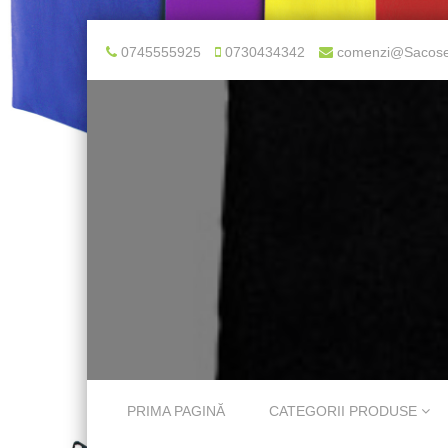
0745555925
0730434342
comenzi@Sacose
Skip to content
PRIMA PAGINĂ
CATEGORII PRODUSE
Menu