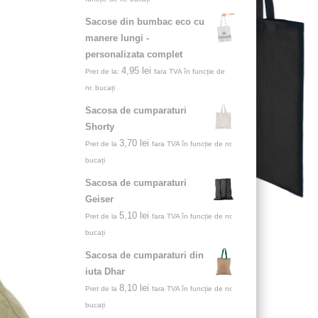
Sacose din bumbac eco cu
manere lungi -
personalizata complet
4,95
lei
Pret de la:
fara TVA în funcție de
nr. bucați
Sacosa de cumparaturi
Shorty
3,70
lei
Pret de la
fara TVA în funcție de nr.
bucați
Sacosa de cumparaturi
Geiser
5,10
lei
Pret de la
fara TVA în funcție de nr.
bucați
Sacosa de cumparaturi din
iuta Dhar
8,10
lei
Pret de la
fara TVA în funcție de nr.
bucați