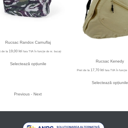
Rucsac Randox Camuflaj
19,00
lei
t de la
fara TVA în funcție de nr. bucați
Rucsac Kenedy
Selectează opțiunile
17,70
lei
Pret de la
fara TVA în funcție 
Selectează opțiunile
Previous
-
Next