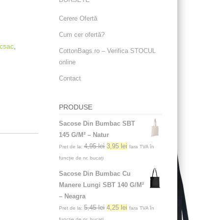
Cerere Ofertă
Cum cer ofertă?
csac
,
CottonBags.ro – Verifica STOCUL
online
Contact
PRODUSE
Sacose Din Bumbac SBT
145 G/M² – Natur
4,95
lei
3,95
lei
Pret de la:
fara TVA în
funcție de nr. bucați
Sacose Din Bumbac Cu
Manere Lungi SBT 140 G/M²
– Neagra
5,45
lei
4,25
lei
Pret de la:
fara TVA în
funcție de nr. bucați