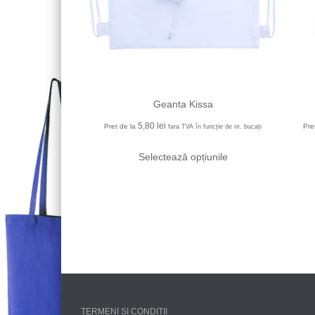
Geanta Kissa
5,80
lei
Pret de la
Pre
fara TVA în funcție de nr. bucați
Selectează opțiunile
TERMENI ȘI CONDIȚII