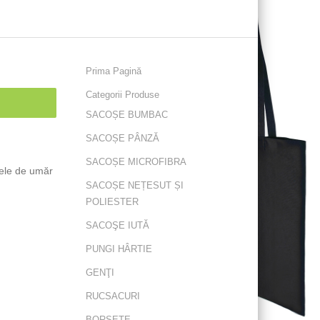
Prima Pagină
Categorii Produse
SACOȘE BUMBAC
SACOȘE PÂNZĂ
SACOȘE MICROFIBRA
ele de umăr
SACOȘE NEȚESUT ȘI
POLIESTER
SACOŞE IUTĂ
PUNGI HÂRTIE
GENŢI
RUCSACURI
BORSETE