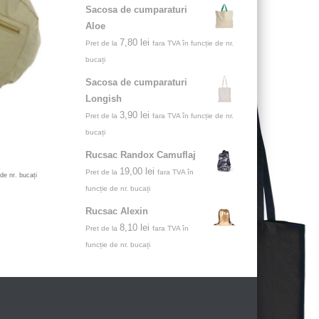
Sacosa de cumparaturi
Aloe
7,80
lei
Pret de la
fara TVA în funcție de nr.
bucați
Sacosa de cumparaturi
Longish
3,90
lei
Pret de la
fara TVA în funcție de nr.
bucați
Rucsac Randox Camuflaj
19,00
lei
Pret de la
fara TVA în
de nr. bucați
funcție de nr. bucați
Rucsac Alexin
8,10
lei
Pret de la
fara TVA în
funcție de nr. bucați